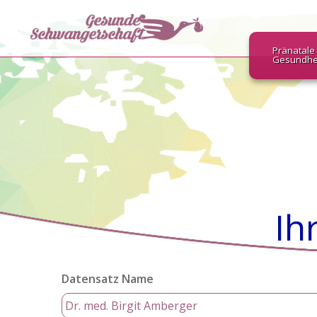
Pränatale
Gesundhe
Ih
Datensatz Name