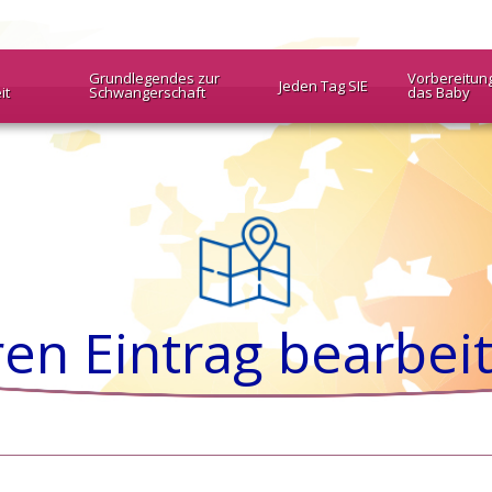
Grundlegendes zur
Vorbereitun
Jeden Tag SIE
it
Schwangerschaft
das Baby
ren Eintrag bearbei