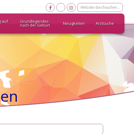
Website
durchsuchen…
g auf
Grundlegendes
Neuigkeiten
Arztsuche
nach der Geburt
ten