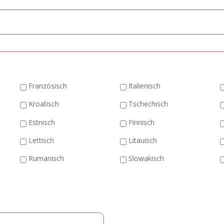
Französisch
Italienisch
Kroatisch
Tschechisch
Estnisch
Finnisch
Lettisch
Litauisch
Rumänisch
Slowakisch