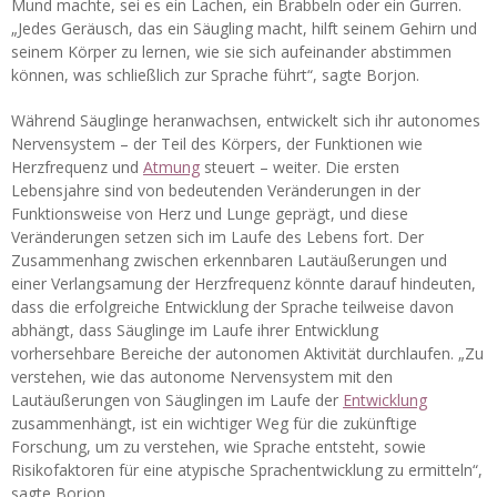
Mund machte, sei es ein Lachen, ein Brabbeln oder ein Gurren.
„Jedes Geräusch, das ein Säugling macht, hilft seinem Gehirn und
seinem Körper zu lernen, wie sie sich aufeinander abstimmen
können, was schließlich zur Sprache führt“, sagte Borjon.
Während Säuglinge heranwachsen, entwickelt sich ihr autonomes
Nervensystem – der Teil des Körpers, der Funktionen wie
Herzfrequenz und
Atmung
steuert – weiter. Die ersten
Lebensjahre sind von bedeutenden Veränderungen in der
Funktionsweise von Herz und Lunge geprägt, und diese
Veränderungen setzen sich im Laufe des Lebens fort. Der
Zusammenhang zwischen erkennbaren Lautäußerungen und
einer Verlangsamung der Herzfrequenz könnte darauf hindeuten,
dass die erfolgreiche Entwicklung der Sprache teilweise davon
abhängt, dass Säuglinge im Laufe ihrer Entwicklung
vorhersehbare Bereiche der autonomen Aktivität durchlaufen. „Zu
verstehen, wie das autonome Nervensystem mit den
Lautäußerungen von Säuglingen im Laufe der
Entwicklung
zusammenhängt, ist ein wichtiger Weg für die zukünftige
Forschung, um zu verstehen, wie Sprache entsteht, sowie
Risikofaktoren für eine atypische Sprachentwicklung zu ermitteln“,
sagte Borjon.