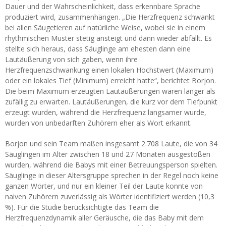
Dauer und der Wahrscheinlichkeit, dass erkennbare Sprache
produziert wird, zusammenhängen. „Die Herzfrequenz schwankt
bei allen Säugetieren auf natürliche Weise, wobei sie in einem
rhythmischen Muster stetig ansteigt und dann wieder abfällt. Es
stellte sich heraus, dass Säuglinge am ehesten dann eine
Lautäußerung von sich gaben, wenn ihre
Herzfrequenzschwankung einen lokalen Höchstwert (Maximum)
oder ein lokales Tief (Minimum) erreicht hatte“, berichtet Borjon.
Die beim Maximum erzeugten Lautäußerungen waren länger als
zufällig zu erwarten. Lautäußerungen, die kurz vor dem Tiefpunkt
erzeugt wurden, während die Herzfrequenz langsamer wurde,
wurden von unbedarften Zuhörern eher als Wort erkannt.
Borjon und sein Team maßen insgesamt 2.708 Laute, die von 34
Säuglingen im Alter zwischen 18 und 27 Monaten ausgestoßen
wurden, während die Babys mit einer Betreuungsperson spielten.
Säuglinge in dieser Altersgruppe sprechen in der Regel noch keine
ganzen Wörter, und nur ein kleiner Teil der Laute konnte von
naiven Zuhörern zuverlässig als Wörter identifiziert werden (10,3
%). Für die Studie berücksichtigte das Team die
Herzfrequenzdynamik aller Geräusche, die das Baby mit dem