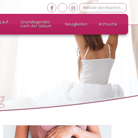
Website
durchsuchen…
g auf
Grundlegendes
Neuigkeiten
Arztsuche
nach der Geburt
g
Melatonin &