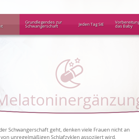
Grundlegendes zur
Vorbereitun
Jeden Tag SIE
it
Schwangerschaft
das Baby
Melatoninergänzun
r Schwangerschaft geht, denken viele Frauen nicht an
 von unregelmäßigen Schlafzyklen assoziiert wird.