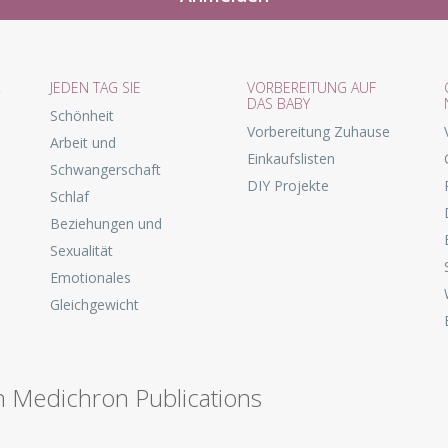
R
JEDEN TAG SIE
VORBEREITUNG AUF
DAS BABY
Schönheit
Vorbereitung Zuhause
Arbeit und
Einkaufslisten
Schwangerschaft
DIY Projekte
Schlaf
Beziehungen und
Sexualität
Emotionales
Gleichgewicht
n Medichron Publications