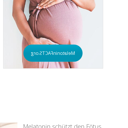
Schwangerschaft
Weitere wissenschaftliche Informationen
zum Thema Melatonin &
Schwangerschaft finden Sie unter
MelatoninFACTS.org
Melatonin schützt den Fötus