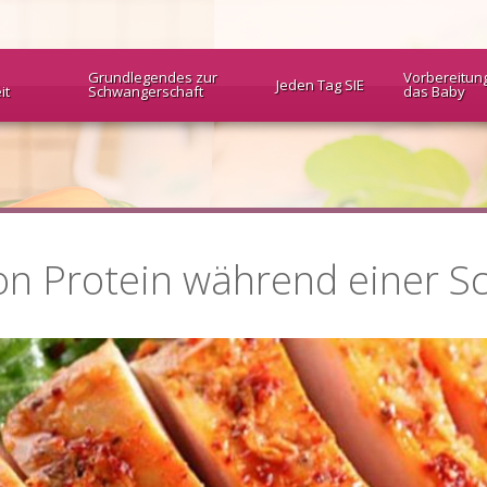
Grundlegendes zur
Vorbereitun
Jeden Tag SIE
it
Schwangerschaft
das Baby
on Protein während einer S