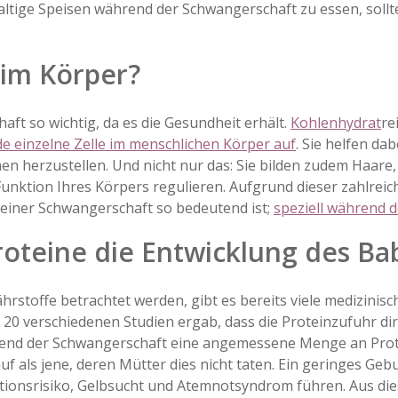
haltige Speisen während der Schwangerschaft zu essen, soll
 im Körper?
aft so wichtig, da es die Gesundheit erhält.
Kohlenhydrat
re
e einzelne Zelle im menschlichen Körper auf
. Sie helfen d
en herzustellen. Und nicht nur das: Sie bilden zudem Haar
unktion Ihres Körpers regulieren. Aufgrund dieser zahlreic
einer Schwangerschaft so bedeutend ist;
speziell während d
roteine die Entwicklung des Ba
ährstoffe betrachtet werden, gibt es bereits viele medizini
 20 verschiedenen Studien ergab, dass die Proteinzufuhr d
ährend der Schwangerschaft eine angemessene Menge an Pro
f als jene, deren Mütter dies nicht taten. Ein geringes Ge
tionsrisiko, Gelbsucht und Atemnotsyndrom führen. Aus di