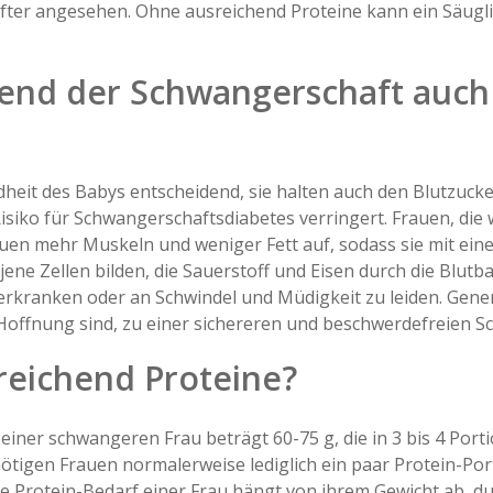
hafter angesehen. Ohne ausreichend Proteine kann ein Säugl
rend der Schwangerschaft auc
ndheit des Babys entscheidend, sie halten auch den Blutzuck
isiko für Schwangerschaftsdiabetes verringert. Frauen, di
auen mehr Muskeln und weniger Fett auf, sodass sie mit ein
ene Zellen bilden, die Sauerstoff und Eisen durch die Blutb
erkranken oder an Schwindel und Müdigkeit zu leiden. Gener
Hoffnung sind, zu einer sichereren und beschwerdefreien S
sreichend Proteine?
f einer schwangeren Frau beträgt 60-75 g, die in 3 bis 4 P
ötigen Frauen normalerweise lediglich ein paar Protein-Po
e Protein-Bedarf einer Frau hängt von ihrem Gewicht ab, dur