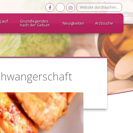
Website
durchsuchen…
g auf
Grundlegendes
Neuigkeiten
Arztsuche
nach der Geburt
chwangerschaft