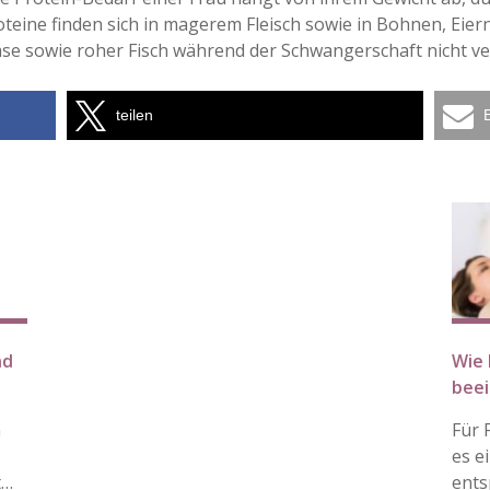
eine finden sich in magerem Fleisch sowie in Bohnen, Eiern
se sowie roher Fisch während der Schwangerschaft nicht ve
teilen
nd
Wie 
beei
n
Für 
es e
t…
ents