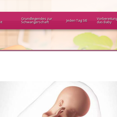
Grundlegendes zur
Vorbereitun
Jeden Tag SIE
it
Schwangerschaft
das Baby