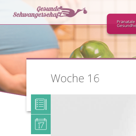
Pränatale
Gesundhe
Woche 16