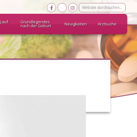
Website
durchsuchen…
g auf
Grundlegendes
Neuigkeiten
Arztsuche
nach der Geburt