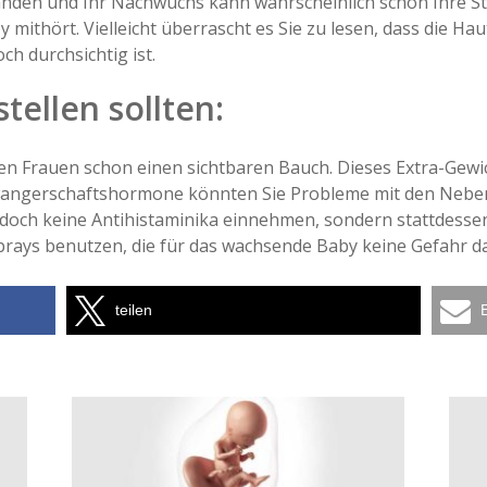
nden und Ihr Nachwuchs kann wahrscheinlich schon Ihre Sti
mithört. Vielleicht überrascht es Sie zu lesen, dass die Hau
ch durchsichtig ist.
tellen sollten:
n Frauen schon einen sichtbaren Bauch. Dieses Extra-Gewich
Schwangerschaftshormone könnten Sie Probleme mit den Neb
 jedoch keine Antihistaminika einnehmen, sondern stattdes
ys benutzen, die für das wachsende Baby keine Gefahr dar
teilen