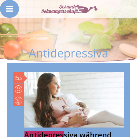
Antidepressiva
Antidepressiva während