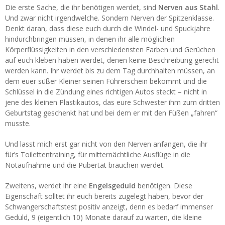
Die erste Sache, die ihr benötigen werdet, sind
Nerven aus Stahl
.
Und zwar nicht irgendwelche. Sondern Nerven der Spitzenklasse.
Denkt daran, dass diese euch durch die Windel- und Spuckjahre
hindurchbringen müssen, in denen ihr alle möglichen
Körperflüssigkeiten in den verschiedensten Farben und Gerüchen
auf euch kleben haben werdet, denen keine Beschreibung gerecht
werden kann. Ihr werdet bis zu dem Tag durchhalten müssen, an
dem euer süßer Kleiner seinen Führerschein bekommt und die
Schlüssel in die Zündung eines richtigen Autos steckt – nicht in
jene des kleinen Plastikautos, das eure Schwester ihm zum dritten
Geburtstag geschenkt hat und bei dem er mit den Füßen „fahren“
musste.
Und lasst mich erst gar nicht von den Nerven anfangen, die ihr
für’s Toilettentraining, für mitternächtliche Ausflüge in die
Notaufnahme und die Pubertät brauchen werdet.
Zweitens, werdet ihr eine
Engelsgeduld
benötigen. Diese
Eigenschaft solltet ihr euch bereits zugelegt haben, bevor der
Schwangerschaftstest positiv anzeigt, denn es bedarf immenser
Geduld, 9 (eigentlich 10) Monate darauf zu warten, die kleine