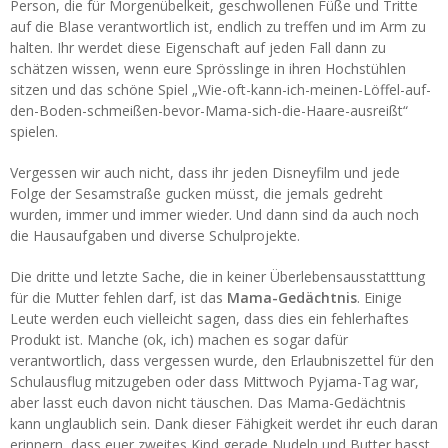
Person, die für Morgenübelkeit, geschwollenen Füße und Tritte
auf die Blase verantwortlich ist, endlich zu treffen und im Arm zu
halten. Ihr werdet diese Eigenschaft auf jeden Fall dann zu
schätzen wissen, wenn eure Sprösslinge in ihren Hochstühlen
sitzen und das schöne Spiel „Wie-oft-kann-ich-meinen-Löffel-auf-
den-Boden-schmeißen-bevor-Mama-sich-die-Haare-ausreißt“
spielen.
Vergessen wir auch nicht, dass ihr jeden Disneyfilm und jede
Folge der Sesamstraße gucken müsst, die jemals gedreht
wurden, immer und immer wieder. Und dann sind da auch noch
die Hausaufgaben und diverse Schulprojekte.
Die dritte und letzte Sache, die in keiner Überlebensausstatttung
für die Mutter fehlen darf, ist das
Mama-Gedächtnis
. Einige
Leute werden euch vielleicht sagen, dass dies ein fehlerhaftes
Produkt ist. Manche (ok, ich) machen es sogar dafür
verantwortlich, dass vergessen wurde, den Erlaubniszettel für den
Schulausflug mitzugeben oder dass Mittwoch Pyjama-Tag war,
aber lasst euch davon nicht täuschen. Das Mama-Gedächtnis
kann unglaublich sein. Dank dieser Fähigkeit werdet ihr euch daran
erinnern, dass euer zweites Kind gerade Nudeln und Butter hasst,