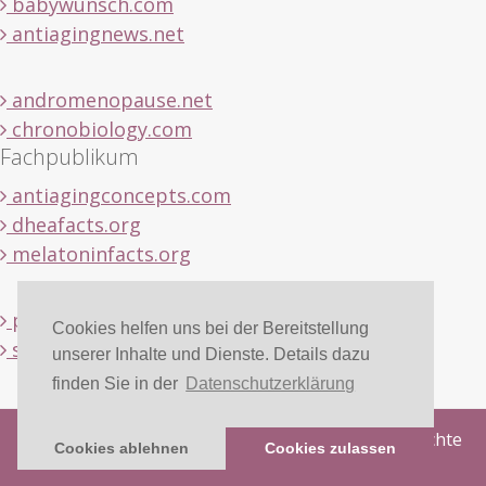
babywunsch.com
antiagingnews.net
andromenopause.net
chronobiology.com
Fachpublikum
antiagingconcepts.com
dheafacts.org
melatoninfacts.org
pregnenolonfacts.org
Cookies helfen uns bei der Bereitstellung
serotoninfacts.org
unserer Inhalte und Dienste. Details dazu
finden Sie in der
Datenschutzerklärung
Copyright © 2020 Medichron Publications. Alle Rechte
Cookies ablehnen
Cookies zulassen
vorbehalten.