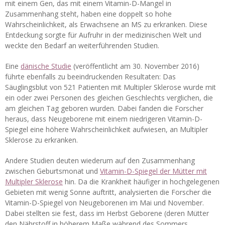
mit einem Gen, das mit einem Vitamin-D-Mangel in
Zusammenhang steht, haben eine doppelt so hohe
Wahrscheinlichkeit, als Erwachsene an MS zu erkranken. Diese
Entdeckung sorgte für Aufruhr in der medizinischen Welt und
weckte den Bedarf an weiterführenden Studien.
Eine
dänische Studie
(veröffentlicht am 30. November 2016)
führte ebenfalls zu beeindruckenden Resultaten: Das
Säuglingsblut von 521 Patienten mit Multipler Sklerose wurde mit
ein oder zwei Personen des gleichen Geschlechts verglichen, die
am gleichen Tag geboren wurden. Dabei fanden die Forscher
heraus, dass Neugeborene mit einem niedrigeren Vitamin-D-
Spiegel eine höhere Wahrscheinlichkeit aufwiesen, an Multipler
Sklerose zu erkranken.
Andere Studien deuten wiederum auf den Zusammenhang
zwischen Geburtsmonat und
Vitamin-D-Spiegel der Mütter mit
Multipler Sklerose
hin. Da die Krankheit häufiger in hochgelegenen
Gebieten mit wenig Sonne auftritt, analysierten die Forscher die
Vitamin-D-Spiegel von Neugeborenen im Mai und November.
Dabei stellten sie fest, dass im Herbst Geborene (deren Mütter
den Nährstoff in höherem Maße während des Sommers