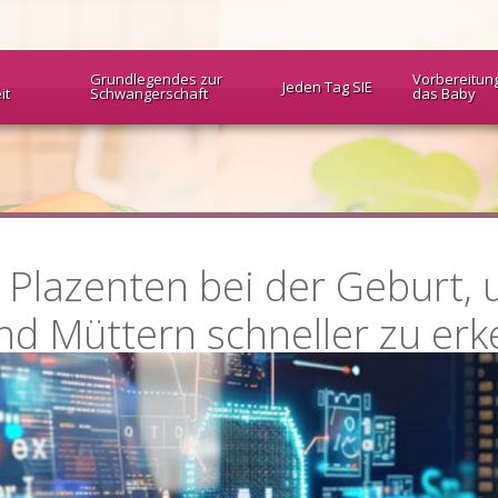
Grundlegendes zur
Vorbereitun
Jeden Tag SIE
it
Schwangerschaft
das Baby
rt Plazenten bei der Geburt,
d Müttern schneller zu er