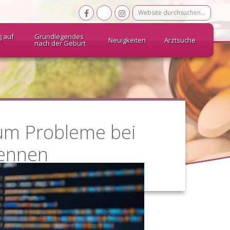
Website
durchsuchen…
g auf
Grundlegendes
Neuigkeiten
Arztsuche
nach der Geburt
 um Probleme bei
kennen