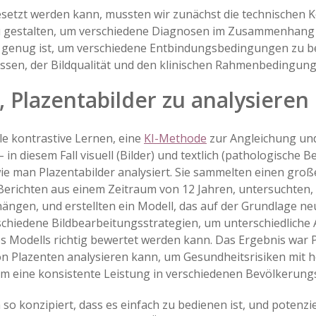
gesetzt werden kann, mussten wir zunächst die technischen
zu gestalten, um verschiedene Diagnosen im Zusammenhang 
t genug ist, um verschiedene Entbindungsbedingungen zu be
ssen, der Bildqualität und den klinischen Rahmenbedingung
, Plazentabilder zu analysieren
le kontrastive Lernen, eine
KI-Methode
zur Angleichung un
n diesem Fall visuell (Bilder) und textlich (pathologische B
man Plazentabilder analysiert. Sie sammelten einen großen
erichten aus einem Zeitraum von 12 Jahren, untersuchten, w
en, und erstellten ein Modell, das auf der Grundlage neu
chiedene Bildbearbeitungsstrategien, um unterschiedlic
des Modells richtig bewertet werden kann. Das Ergebnis war 
on Plazenten analysieren kann, um Gesundheitsrisiken mit 
 um eine konsistente Leistung in verschiedenen Bevölkerun
n so konzipiert, dass es einfach zu bedienen ist, und poten