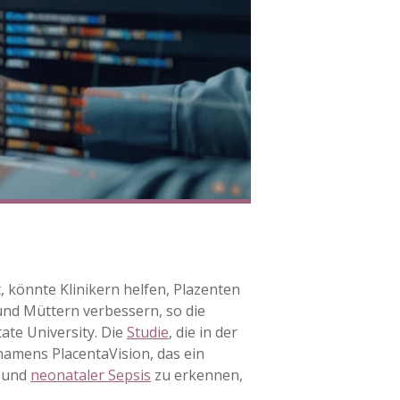
, könnte Klinikern helfen, Plazenten
und Müttern verbessern, so die
ate University. Die
Studie
, die in der
amens PlacentaVision, das ein
n und
neonataler Sepsis
zu erkennen,