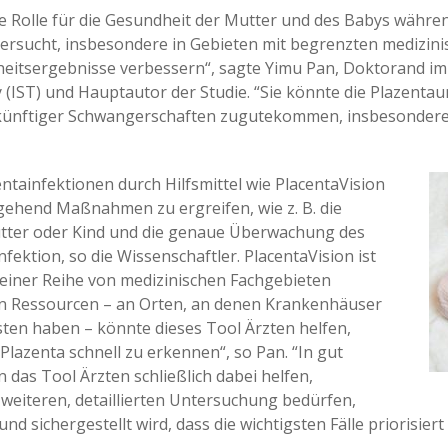
e Rolle für die Gesundheit der Mutter und des Babys währe
ntersucht, insbesondere in Gebieten mit begrenzten medizi
eitsergebnisse verbessern“, sagte Yimu Pan, Doktorand i
 (IST) und Hauptautor der Studie. “Sie könnte die Plazent
künftiger Schwangerschaften zugutekommen, insbesondere 
ntainfektionen durch Hilfsmittel wie PlacentaVision
gehend Maßnahmen zu ergreifen, wie z. B. die
ter oder Kind und die genaue Überwachung des
ektion, so die Wissenschaftler. PlacentaVision ist
n einer Reihe von medizinischen Fachgebieten
en Ressourcen – an Orten, an denen Krankenhäuser
sten haben – könnte dieses Tool Ärzten helfen,
Plazenta schnell zu erkennen“, so Pan. “In gut
das Tool Ärzten schließlich dabei helfen,
 weiteren, detaillierten Untersuchung bedürfen,
nd sichergestellt wird, dass die wichtigsten Fälle priorisiert