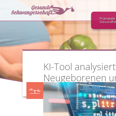
Pränatale
Gesundhe
KI-Tool analysie
Neugeborenen un