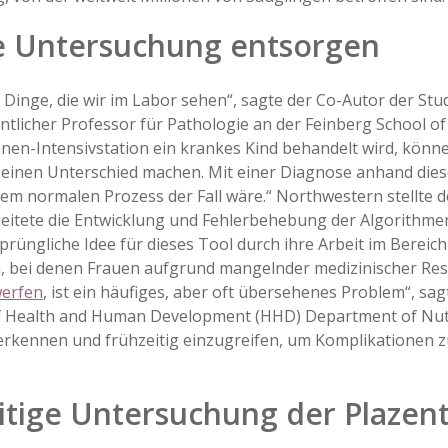
ne Untersuchung entsorgen
 Dinge, die wir im Labor sehen“, sagte der Co-Autor der Studi
ntlicher Professor für Pathologie an der Feinberg School o
nen-Intensivstation ein krankes Kind behandelt wird, könn
einen Unterschied machen. Mit einer Diagnose anhand dies
rem normalen Prozess der Fall wäre.“ Northwestern stellte d
leitete die Entwicklung und Fehlerbehebung der Algorithmen
sprüngliche Idee für dieses Tool durch ihre Arbeit im Bereic
, bei denen Frauen aufgrund mangelnder medizinischer Res
werfen
, ist ein häufiges, aber oft übersehenes Problem“, sa
f Health and Human Development (HHD) Department of Nutriti
erkennen und frühzeitig einzugreifen, um Komplikationen z
tige Untersuchung der Plazenta