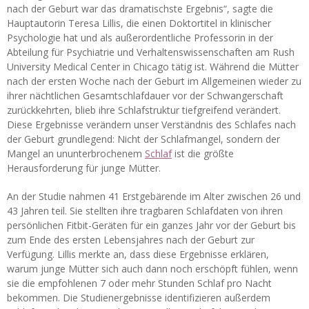
nach der Geburt war das dramatischste Ergebnis“, sagte die
Hauptautorin Teresa Lillis, die einen Doktortitel in klinischer
Psychologie hat und als außerordentliche Professorin in der
Abteilung für Psychiatrie und Verhaltenswissenschaften am Rush
University Medical Center in Chicago tätig ist. Während die Mütter
nach der ersten Woche nach der Geburt im Allgemeinen wieder zu
ihrer nächtlichen Gesamtschlafdauer vor der Schwangerschaft
zurückkehrten, blieb ihre Schlafstruktur tiefgreifend verändert.
Diese Ergebnisse verändern unser Verständnis des Schlafes nach
der Geburt grundlegend: Nicht der Schlafmangel, sondern der
Mangel an ununterbrochenem
Schlaf
ist die größte
Herausforderung für junge Mütter.
An der Studie nahmen 41 Erstgebärende im Alter zwischen 26 und
43 Jahren teil. Sie stellten ihre tragbaren Schlafdaten von ihren
persönlichen Fitbit-Geräten für ein ganzes Jahr vor der Geburt bis
zum Ende des ersten Lebensjahres nach der Geburt zur
Verfügung. Lillis merkte an, dass diese Ergebnisse erklären,
warum junge Mütter sich auch dann noch erschöpft fühlen, wenn
sie die empfohlenen 7 oder mehr Stunden Schlaf pro Nacht
bekommen. Die Studienergebnisse identifizieren außerdem