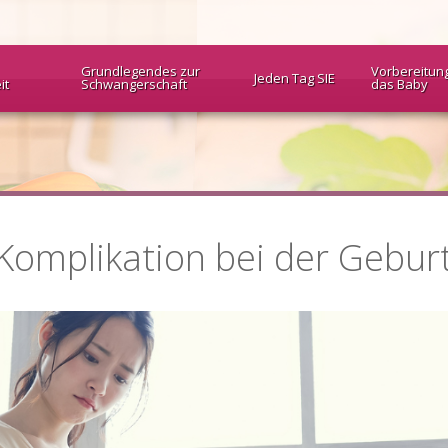
Grundlegendes zur
Vorbereitun
Jeden Tag SIE
it
Schwangerschaft
das Baby
 Komplikation bei der Gebur