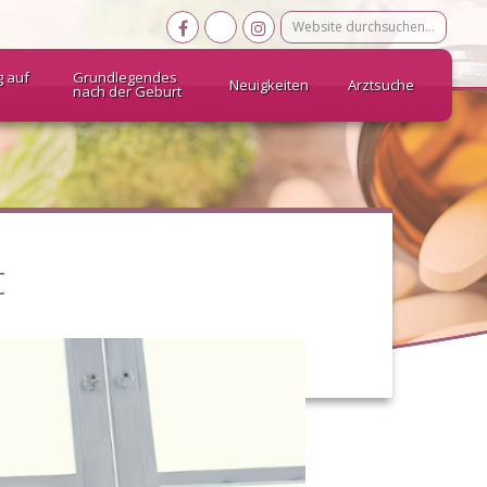
Website
durchsuchen…
g auf
Grundlegendes
Neuigkeiten
Arztsuche
nach der Geburt
t