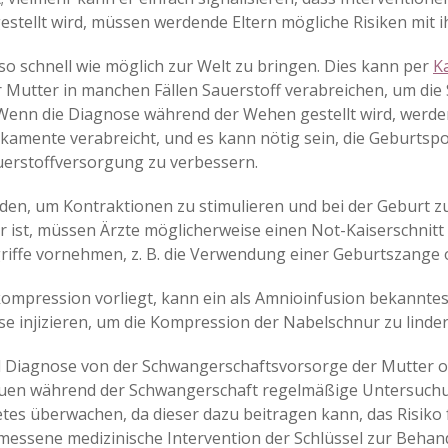
stellt wird, müssen werdende Eltern mögliche Risiken mit 
 so schnell wie möglich zur Welt zu bringen. Dies kann per
K
er Mutter in manchen Fällen Sauerstoff verabreichen, um die
 Wenn die Diagnose während der Wehen gestellt wird, werd
ikamente verabreicht, und es kann nötig sein, die Geburtsp
uerstoffversorgung zu verbessern.
, um Kontraktionen zu stimulieren und bei der Geburt zu h
er ist, müssen Ärzte möglicherweise einen Not-Kaiserschni
riffe vornehmen, z. B. die Verwendung einer Geburtszange
rkompression vorliegt, kann ein als Amnioinfusion bekannte
ase injizieren, um die Kompression der Nabelschnur zu linder
 Diagnose von der Schwangerschaftsvorsorge der Mutter o
 Frauen während der Schwangerschaft regelmäßige Untersuc
s überwachen, da dieser dazu beitragen kann, das Risiko fü
messene medizinische Intervention der Schlüssel zur Behan