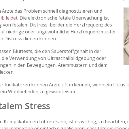
Ärzte das Problem schnell diagnostizieren und
b leidet
. Die elektronische fetale Überwachung ist
von fetalem Distress, bei der die Herzfrequenz des
 auf niedrige oder ungewöhnliche Herzfrequenzmuster
en Distress dienen können.
ssen Bluttests, die den Sauerstoffgehalt in der
 die Verwendung von Ultraschallbildgebung oder
erungen in den Bewegungen, Atemmustern und dem
decken.
r Indikatoren können Ärzte oft erkennen, wenn ein Fötus 
sein Wohlbefinden zu gewährleisten.
talem Stress
n Komplikationen führen kann, ist es wichtig, zu beachten, 
; vielmehr kann er einfach signalisieren, dass Intervention