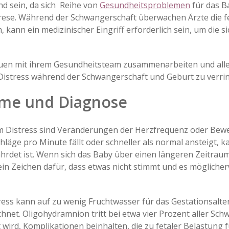
d sein, da sich Reihe von
Gesundheitsproblemen
für das B
rese. Während der Schwangerschaft überwachen Ärzte die f
, kann ein medizinischer Eingriff erforderlich sein, um die 
auen mit ihrem Gesundheitsteam zusammenarbeiten und a
 Distress während der Schwangerschaft und Geburt zu verri
ome und Diagnose
em Distress sind Veränderungen der Herzfrequenz oder Be
äge pro Minute fällt oder schneller als normal ansteigt, ka
ährdet ist. Wenn sich das Baby über einen längeren Zeitra
 ein Zeichen dafür, dass etwas nicht stimmt und es mögliche
tress kann auf zu wenig Fruchtwasser für das Gestationsalte
hnet. Oligohydramnion tritt bei etwa vier Prozent aller S
t wird, Komplikationen beinhalten, die zu fetaler Belastung