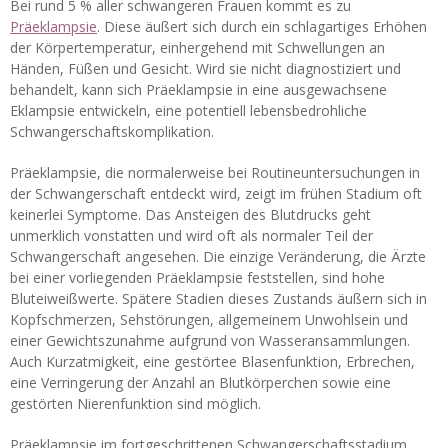
Bei rund 5 % aller schwangeren Frauen kommt es zu
Präeklampsie
. Diese äußert sich durch ein schlagartiges Erhöhen
der Körpertemperatur, einhergehend mit Schwellungen an
Händen, Füßen und Gesicht. Wird sie nicht diagnostiziert und
behandelt, kann sich Präeklampsie in eine ausgewachsene
Eklampsie entwickeln, eine potentiell lebensbedrohliche
Schwangerschaftskomplikation.
Präeklampsie, die normalerweise bei Routineuntersuchungen in
der Schwangerschaft entdeckt wird, zeigt im frühen Stadium oft
keinerlei Symptome. Das Ansteigen des Blutdrucks geht
unmerklich vonstatten und wird oft als normaler Teil der
Schwangerschaft angesehen. Die einzige Veränderung, die Ärzte
bei einer vorliegenden Präeklampsie feststellen, sind hohe
Bluteiweißwerte. Spätere Stadien dieses Zustands äußern sich in
Kopfschmerzen, Sehstörungen, allgemeinem Unwohlsein und
einer Gewichtszunahme aufgrund von Wasseransammlungen.
Auch Kurzatmigkeit, eine gestörtee Blasenfunktion, Erbrechen,
eine Verringerung der Anzahl an Blutkörperchen sowie eine
gestörten Nierenfunktion sind möglich.
Präeklampsie im fortgeschrittenen Schwangerschaftsstadium