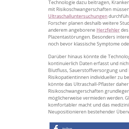
Technologie dazu beitragen, Kranken
mit Risikoschwangerschaften müssen
Ultraschalluntersuchungen
durchführ
Forscher planen deshalb weitere St
anderem angeborene
Herzfehler
des
Plazentastörungen. Besonders interes
noch bevor klassische Symptome ode
Darüber hinaus könnte die Technologi
kontinuierlich Daten erfasst und nic
Blutfluss, Sauerstoffversorgung und
Risikopatientinnen individueller zu b
könnte das Ultraschall-Pflaster dah
Risikoschwangerschaften grundlegend
möglicherweise vermieden werden. Gl
komfortabler macht und das medizinisc
Neupositionieren bestehender Über
teilen