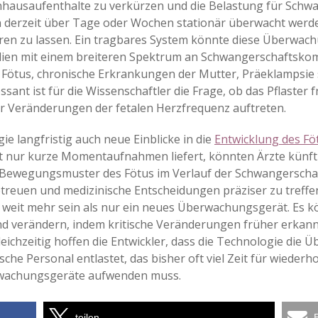
hausaufenthalte zu verkürzen und die Belastung für Schwa
 derzeit über Tage oder Wochen stationär überwacht werd
en zu lassen. Ein tragbares System könnte diese Überwachu
udien mit einem breiteren Spektrum an Schwangerschaftsko
 Fötus, chronische Erkrankungen der Mutter, Präeklampsie
sant ist für die Wissenschaftler die Frage, ob das Pflaste
r Veränderungen der fetalen Herzfrequenz auftreten.
e langfristig auch neue Einblicke in die
Entwicklung des Fö
ht nur kurze Momentaufnahmen liefert, könnten Ärzte künfti
 Bewegungsmuster des Fötus im Verlauf der Schwangerschaf
etreuen und medizinische Entscheidungen präziser zu treffen
er weit mehr sein als nur ein neues Überwachungsgerät. Es
 verändern, indem kritische Veränderungen früher erkannt
eichzeitig hoffen die Entwickler, dass die Technologie die
he Personal entlastet, das bisher oft viel Zeit für wiederh
wachungsgeräte aufwenden muss.
teilen