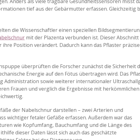
n. Anders als viele tragbare Gesundheitssensoren misst da
mationen tief aus der Gebärmutter erfassen. Gleichzeitig b
lten die Wissenschaftler einen speziellen Bildsegmentieru
belschnur
mit der Plazenta verbunden ist. Dieser Abschnitt b
r ihre Position verändert. Dadurch kann das Pflaster präzis
spuppe überprüften die Forscher zunächst die Sicherheit des
chanische Energie auf den Fötus übertragen wird. Das Pflast
Administration sowie weiterer internationaler Ultraschallg
en Frauen und verglich die Ergebnisse mit herkömmlichen 
eichwertig.
efäße der Nabelschnur darstellen – zwei Arterien und
luss wichtiger fetaler Gefäße erfassen. Außerdem war das
ukturen wie Kopfumfang, Bauchumfang und die Länge des
ilfe dieser Daten lässt sich auch das geschätzte