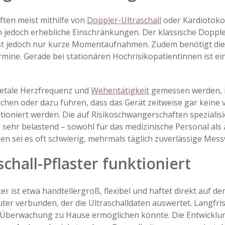
ten meist mithilfe von
Doppler-Ultraschall
oder Kardiotoko
n jedoch erhebliche Einschränkungen. Der klassische Doppler
st jedoch nur kurze Momentaufnahmen. Zudem benötigt di
ermine. Gerade bei stationären Hochrisikopatientinnen ist 
 fetale Herzfrequenz und
Wehentätigkeit
gemessen werden, i
chen oder dazu führen, dass das Gerät zeitweise gar keine 
ioniert werden. Die auf Risikoschwangerschaften spezialis
ls sehr belastend – sowohl für das medizinische Personal als
en sei es oft schwierig, mehrmals täglich zuverlässige Mess
chall-Pflaster funktioniert
er ist etwa handtellergroß, flexibel und haftet direkt auf de
er verbunden, der die Ultraschalldaten auswertet. Langfri
e Überwachung zu Hause ermöglichen könnte. Die Entwicklung