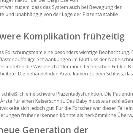
htiger Faktor bei der Diagnose von
rt war zudem, dass das System auch bei Bewegung der
te und unabhängig von der Lage der Plazenta stabile
were Komplikation frühzeitig
 Forschungsteam eine besonders wichtige Beobachtung. Bei
laster auffällige Schwankungen im Blutfluss der Nabelschnu
vermuteten die Wissenschaftler einen technischen Fehler.
arbeitete. Die behandelnden Ärzte kamen zu dem Schluss, das
schließlich eine schwere Plazentadysfunktion. Die Patient
e Ärzte für einen Kaiserschnitt. Das Baby musste anschließe
ickelte sich jedoch gut. Für die Forscher war dieser Fall ei
ränderungen früher erkennen könnte als herkömmliche Übe
 neue Generation der