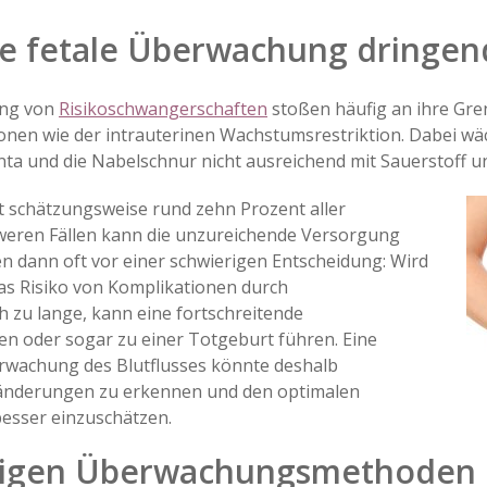
e fetale Überwachung dringend
ung von
Risikoschwangerschaften
stoßen häufig an ihre Gre
onen wie der intrauterinen Wachstumsrestriktion. Dabei wä
enta und die Nabelschnur nicht ausreichend mit Sauerstoff u
t schätzungsweise rund zehn Prozent aller
weren Fällen kann die unzureichende Versorgung
n dann oft vor einer schwierigen Entscheidung: Wird
as Risiko von Komplikationen durch
h zu lange, kann eine fortschreitende
n oder sogar zu einer Totgeburt führen. Eine
erwachung des Blutflusses könnte deshalb
eränderungen zu erkennen und den optimalen
besser einzuschätzen.
erigen Überwachungsmethoden