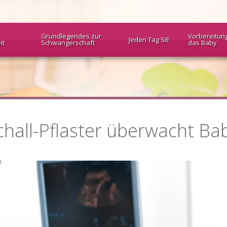
Grundlegendes zur
Vorbereitun
Jeden Tag SIE
it
Schwangerschaft
das Baby
chall-Pflaster überwacht Ba