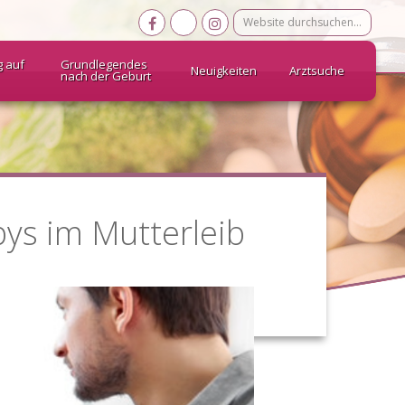
Website
durchsuchen…
g auf
Grundlegendes
Neuigkeiten
Arztsuche
nach der Geburt
bys im Mutterleib