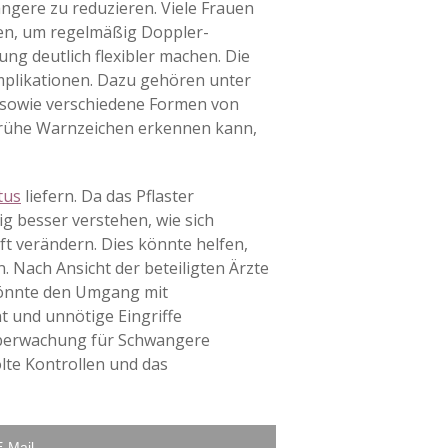
ngere zu reduzieren. Viele Frauen
en, um regelmäßig Doppler-
ng deutlich flexibler machen. Die
mplikationen. Dazu gehören unter
 sowie verschiedene Formen von
r frühe Warnzeichen erkennen kann,
tus
liefern. Da das Pflaster
g besser verstehen, wie sich
t verändern. Dies könnte helfen,
. Nach Ansicht der beteiligten Ärzte
 könnte den Umgang mit
 und unnötige Eingriffe
 Überwachung für Schwangere
olte Kontrollen und das
E-Mail