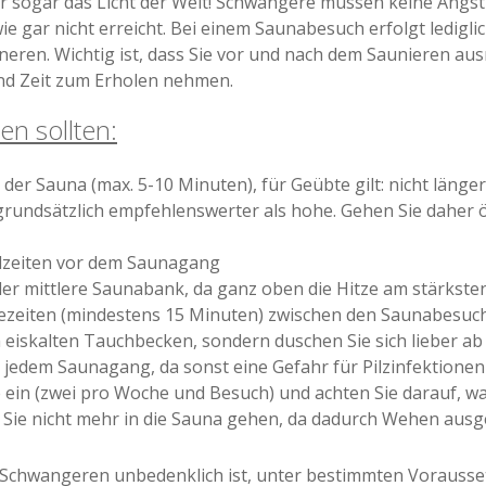
her sogar das Licht der Welt! Schwangere müssen keine Angs
 wie gar nicht erreicht. Bei einem Saunabesuch erfolgt ledi
neren. Wichtig ist, dass Sie vor und nach dem Saunieren aus
d Zeit zum Erholen nehmen.
n sollten:
 der Sauna (max. 5-10 Minuten), für Geübte gilt: nicht länge
undsätzlich empfehlenswerter als hohe. Gehen Sie daher öft
hlzeiten vor dem Saunagang
der mittlere Saunabank, da ganz oben die Hitze am stärksten 
hezeiten (mindestens 15 Minuten) zwischen den Saunabesuc
 eiskalten Tauchbecken, sondern duschen Sie sich lieber ab
 jedem Saunagang, da sonst eine Gefahr für Pilzinfektionen
ein (zwei pro Woche und Besuch) und achten Sie darauf, wa
n Sie nicht mehr in die Sauna gehen, da dadurch Wehen aus
 Schwangeren unbedenklich ist, unter bestimmten Vorausse