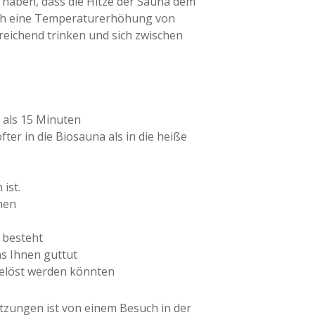
t haben, dass die Hitze der Sauna dem
glich eine Temperaturerhöhung von
reichend trinken und sich zwischen
r als 15 Minuten
er in die Biosauna als in die heiße
ist.
hen
 besteht
s Ihnen guttut
gelöst werden könnten
tzungen ist von einem Besuch in der