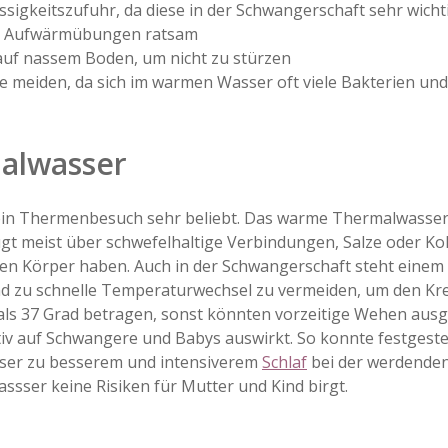
ssigkeitszufuhr, da diese in der Schwangerschaft sehr wichti
ge Aufwärmübungen ratsam
auf nassem Boden, um nicht zu stürzen
Sie meiden, da sich im warmen Wasser oft viele Bakterien und
alwasser
lem ein Thermenbesuch sehr beliebt. Das warme Thermalwass
t meist über schwefelhaltige Verbindungen, Salze oder Kohl
en Körper haben. Auch in der Schwangerschaft steht eine
d zu schnelle Temperaturwechsel zu vermeiden, um den Kreis
als 37 Grad betragen, sonst könnten vorzeitige Wehen aus
iv auf Schwangere und Babys auswirkt. So konnte festgestel
ser zu besserem und intensiverem
Schlaf
bei der werdenden
ser keine Risiken für Mutter und Kind birgt.