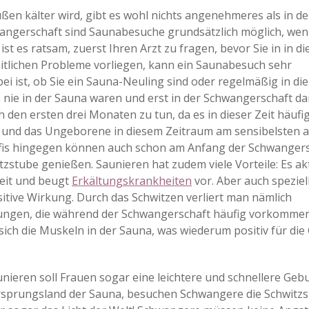
en kälter wird, gibt es wohl nichts angenehmeres als in de
wangerschaft sind Saunabesuche grundsätzlich möglich, wen
st es ratsam, zuerst Ihren Arzt zu fragen, bevor Sie in in di
itlichen Probleme vorliegen, kann ein Saunabesuch sehr
i ist, ob Sie ein Sauna-Neuling sind oder regelmäßig in die
 nie in der Sauna waren und erst in der Schwangerschaft da
h den ersten drei Monaten zu tun, da es in dieser Zeit häufi
und das Ungeborene in diesem Zeitraum am sensibelsten a
ofis hingegen können auch schon am Anfang der Schwanger
tzstube genießen. Saunieren hat zudem viele Vorteile: Es akt
heit und beugt
Erkältungskrankheiten
vor. Aber auch speziell
tive Wirkung. Durch das Schwitzen verliert man nämlich
rungen, die während der Schwangerschaft häufig vorkommen
ich die Muskeln in der Sauna, was wiederum positiv für die
ieren soll Frauen sogar eine leichtere und schnellere Geb
Ursprungsland der Sauna, besuchen Schwangere die Schwitzs