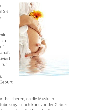
r
n Sie
e
mit
g zu
uf
schaft
iviert
 für
,
 Geburt
urt bescheren, da die Muskeln
tube sogar noch kurz vor der Geburt