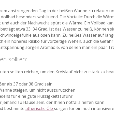
einem anstrengenden Tag in der heißen Wanne zu relaxen und
Vollbad besonders wohltuend. Die Vorteile: Durch die Wärme
t und auch der Nachwuchs spürt die Wärme. Ein Vollbad k
beträgt etwa 33, 34 Grad. Ist das Wasser zu heiß, können s
 Schwindelgefühle auslösen kann. Zu heißes Wasser auf län
ch ein höheres Risiko für vorzeitige Wehen, auch die Gefahr
 Entspannung sorgen Aromaöle, von denen man ein paar Tro
n sollten:
nuten sollten reichen, um den Kreislauf nicht zu stark zu b
ßer als 37 oder 38 Grad sein
e Wanne steigen, um nicht auszurutschen
dens für eine gute Flüssigkeitszufuhr
 jemand zu Hause sein, der Ihnen notfalls helfen kann
nd bestimmte
ätherische Öle
sorgen für ein noch intensiver