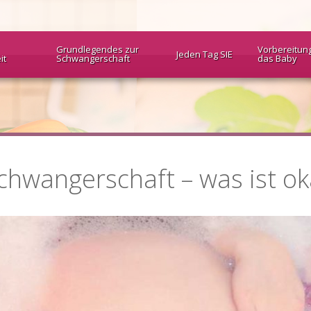
Grundlegendes zur
Vorbereitun
Jeden Tag SIE
it
Schwangerschaft
das Baby
Schwangerschaft – was ist ok