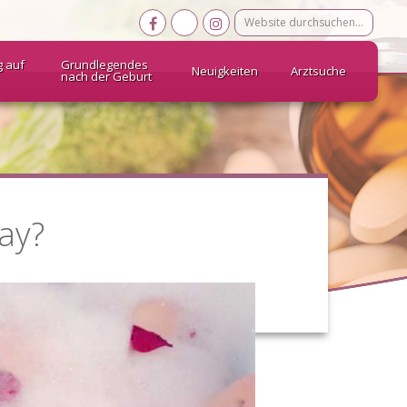
Website
durchsuchen…
g auf
Grundlegendes
Neuigkeiten
Arztsuche
nach der Geburt
ay?