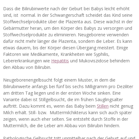
Dass die Bilirubinwerte nach der Geburt bei Babys leicht erhöht
sind, ist normal. In der Schwangerschaft scheidet das Kind seine
Stoffwechselprodukte über die Plazenta aus. Diese wächst in der
Gebärmutter heran, um den Körper des Babys zu versorgen und
Stoffwechselprodukte zu eliminieren. Neugeborene verwenden
dafür nicht mehr länger die Plazenta, sondern die Leber. Es kann
etwas dauern, bis der Körper diesen Übergang meistert. Einige
Faktoren wie Medikamente, Krankheiten wie Syphilis,
Lebererkrankungen wie
Hepatitis
und Mukoviszidose behindern
den Abbau von Bilirubin.
Neugeborenengelbsucht folgt einem Muster, in dem die
Bilirubinwerte anfangs bei fünf bis sechs Milligramm pro Deziliter
am dritten Tag liegen und in der ersten Woche sinken. Eine
Variante dabei ist Stillgelbsucht, die im frühen Säuglingsalter
auftritt. Dazu kommt es, wenn das Baby beim
Stillen
nicht genug
Milch erhält. Still- bzw. Muttermilchikterus kann sich auch später
zeigen, wenn auch eher selten. Sie entsteht durch Stoffe in der
Muttermilch, die die Leber am Abbau von Bilirubin hindern.
Pathologische Gelbsucht tritt unmittelbar nach der Geburt auf und