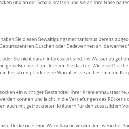
cken und an der Schale kratzen und sie an Ihre Nase halt
haben Sie diesen Bewältigungsmechanismus bereits abgedeck
Geburtszentren Duschen oder Badewannen an, da warmes W
 oder Sie nicht daran interessiert sind, ins Wasser zu gehe
e genießen möchten, können Sie das tun. Wie eine Dusche 
in Reisstrumpf oder eine Wärmflasche an bestimmten Körp
socken ein wichtiger Bestandteil Ihrer Krankenhaustasche, 
t werden können und leicht in die Vertiefungen des Rückens 
n auch mit getrockneten Kräutern für den zusätzlichen Vort
beheizte Decke oder eine Wärmflasche verwenden, wenn Ihr 