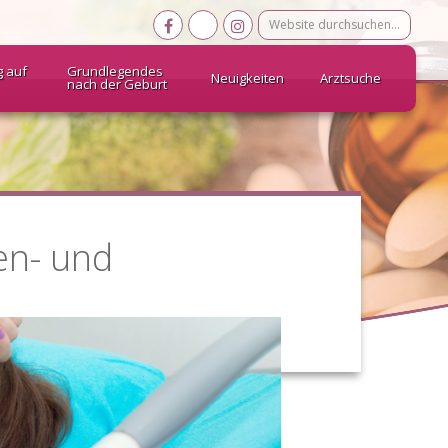
Website
durchsuchen…
g auf
Grundlegendes
Neuigkeiten
Arztsuche
nach der Geburt
en- und