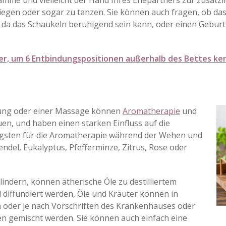
mme und vielleicht der Hand Ihres Ehepartners zur zusätz
 wiegen oder sogar zu tanzen. Sie können auch fragen, ob d
 da das Schaukeln beruhigend sein kann, oder einen Geburt
.
hier, um 6 Entbindungspositionen außerhalb des Bettes k
ng oder einer Massage können
Aromatherapie
und
uen, und haben einen starken Einfluss auf die
igsten für die Aromatherapie während der Wehen und
ndel, Eukalyptus, Pfefferminze, Zitrus, Rose oder
ndern, können ätherische Öle zu destilliertem
 diffundiert werden, Öle und Kräuter können in
n oder je nach Vorschriften des Krankenhauses oder
n gemischt werden. Sie können auch einfach eine