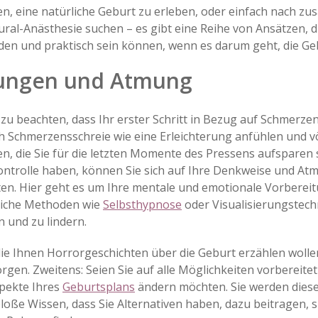
en, eine natürliche Geburt zu erleben, oder einfach nach zu
ral-
Anästhesie
suchen – es gibt eine Reihe von Ansätzen, d
n und praktisch sein können, wenn es darum geht, die Geb
tungen und Atmung
 zu beachten, dass Ihr erster Schritt in Bezug auf Schmerze
ch Schmerzensschreie wie eine Erleichterung anfühlen und vö
 die Sie für die letzten Momente des Pressens aufsparen s
Kontrolle haben, können Sie sich auf Ihre Denkweise und A
en. Hier geht es um Ihre mentale und emotionale Vorbereitun
liche Methoden wie
Selbsthypnose
oder Visualisierungstec
 und zu lindern.
 die Ihnen Horrorgeschichten über die Geburt erzählen wolle
 Sorgen. Zweitens: Seien Sie auf alle Möglichkeiten vorbereit
spekte Ihres
Geburtsplans
ändern möchten. Sie werden diesen
ße Wissen, dass Sie Alternativen haben, dazu beitragen, s