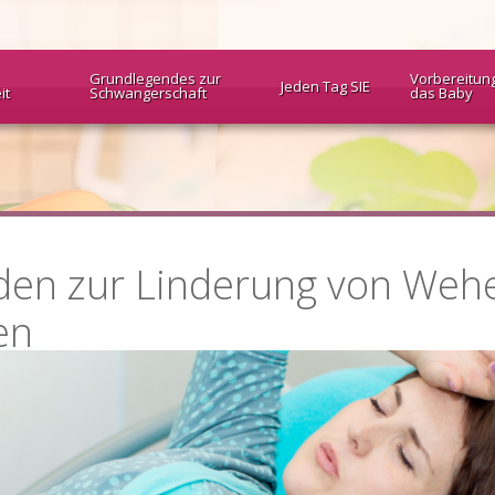
Grundlegendes zur
Vorbereitun
Jeden Tag SIE
it
Schwangerschaft
das Baby
den zur Linderung von Weh
en