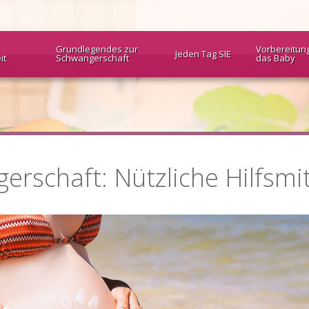
Grundlegendes zur
Vorbereitun
Jeden Tag SIE
it
Schwangerschaft
das Baby
schaft: Nützliche Hilfsmit