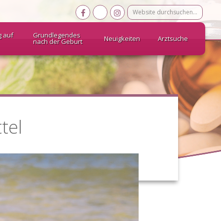
Website
durchsuchen…
g auf
Grundlegendes
Neuigkeiten
Arztsuche
nach der Geburt
tel